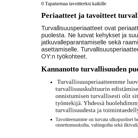
0 Tapaturmaa tavoitteeksi kaikille
Periaatteet ja tavoitteet turval
Turvallisuusperiaatteet ovat periaat
puolesta. Ne luovat kehykset ja suun
jatkuvalleparantamiselle sekä raami
asettamiselle. Turvallisuusperiaatte
OY:n työkohteet.
Kannanotto turvallisuuden pu
Turvallisuusperiaatteemme luov
turvallisuuskulttuurin edistämis
onnistumisen turvallisesti olit s
työntekijä. Yhdessä huolehdimm
turvallisuudesta ja toimintaedell
Tavoitteenamme on turvata ulkopuoliset h
onnettomuuksilta, vahingoilta sekä ilkivalla