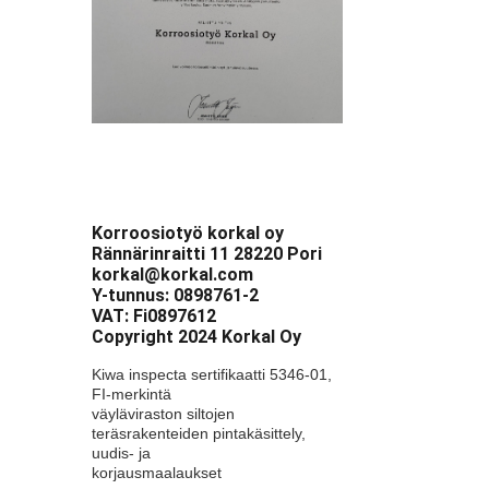
Korroosiotyö korkal oy
Rännärinraitti 11 28220 Pori
korkal@korkal.com
Y-tunnus: 0898761-2
VAT: Fi0897612
Copyright 2024 Korkal Oy
Kiwa inspecta sertifikaatti 5346-01,
FI-merkintä
väyläviraston siltojen
teräsrakenteiden pintakäsittely,
uudis- ja
korjausmaalaukset