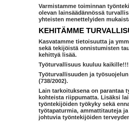
Varmistamme toiminnan työnteki
olevan lainsäädännössä turvallis
yhteisten menettelyiden mukaist
KEHITÄMME TURVALLI
Kasvatamme tietoisuutta ja ymm
sekä tekijöistä onnistumisten taus
kehittyä lisää.
Työturvallisuus kuuluu kaikille!!!
Työturvallisuuden ja työsuojelun
(738/2002).
Lain tarkoituksena on parantaa t
kohteista riippumatta. Lisäksi la
työntekijöiden työkyky sekä ennal
työtapaturmia, ammattitauteja ja
johtuvia työntekijöiden terveyden