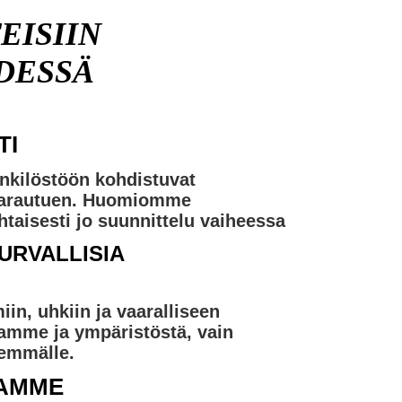
EISIIN
DESSÄ
TI
kilöstöön kohdistuvat
in varautuen. Huomiomme
taisesti jo suunnittelu vaiheessa
URVALLISIA
in, uhkiin ja vaaralliseen
amme ja ympäristöstä, vain
demmälle.
TAMME