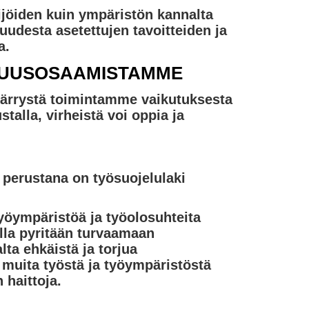
jöiden kuin ympäristön kannalta
uudesta asetettujen tavoitteiden ja
a.
SUUSOSAAMISTAMME
ärrystä toimintamme vaikutuksesta
talla, virheistä voi oppia ja
 perustana on työsuojelulaki
yöympäristöä ja työolosuhteita
illa pyritään turvaamaan
ta ehkäistä ja torjua
 muita työstä ja työympäristöstä
 haittoja.