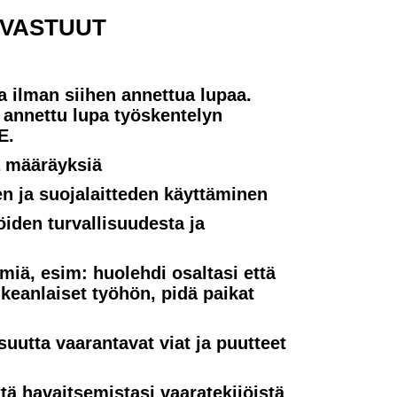
SVASTUUT
a ilman siihen annettua lupaa.
e annettu lupa työskentelyn
E.
a määräyksiä
en ja suojalaitteden käyttäminen
iden turvallisuudesta ja
miä, esim: huolehdi osaltasi että
ikeanlaiset työhön, pidä paikat
suutta vaarantavat viat ja puutteet
tä havaitsemistasi vaaratekijöistä