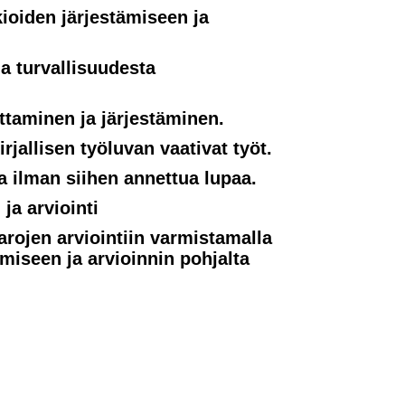
kioiden järjestämiseen ja
ja turvallisuudesta
ittaminen ja järjestäminen.
irjallisen työluvan vaativat työt.
a ilman siihen annettua lupaa.
ja arviointi
arojen arviointiin varmistamalla
amiseen ja arvioinnin pohjalta