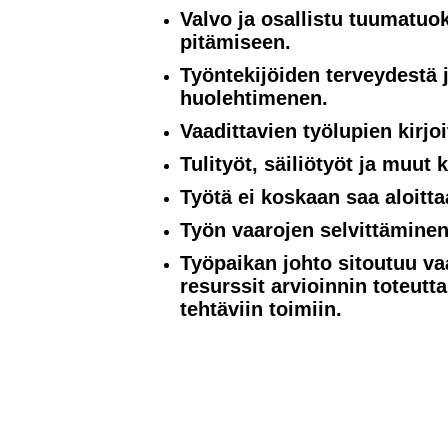
Valvo ja osallistu tuumatuo
pitämiseen.
Työntekijöiden terveydestä 
huolehtimenen.
Vaadittavien työlupien kirjo
Tulityöt, säiliötyöt ja muut k
Työtä ei koskaan saa aloitta
Työn vaarojen selvittäminen 
Työpaikan johto sitoutuu va
resurssit arvioinnin toteutt
tehtäviin toimiin.