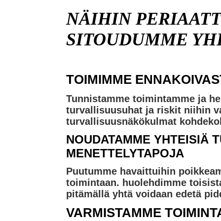
NÄIHIN PERIAATT
SITOUDUMME YH
TOIMIMME ENNAKOIVAS
Tunnistamme toimintamme ja hen
turvallisuusuhat ja riskit niih
turvallisuusnäkökulmat kohdekoh
NOUDATAMME YHTEISIÄ T
MENETTELYTAPOJA
Puutumme havaittuihin poikkeami
toimintaan. huolehdimme toisist
pitämällä yhtä voidaan edetä pi
VARMISTAMME TOIMIN