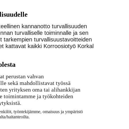
lisuudelle
teellinen kannanotto turvallisuuden
nan turvalliselle toiminnalle ja sen
t tarkempien turvallisuustavoitteiden
et kattavat kaikki Korroosiotyö Korkal
olesta
at perustan vahvan
elle sekä mahdollistavat työssä
itten yrityksen oma tai alihankkijan
e toimintamme ja työkohteiden
ytyksistä.
enkilöt, työntekijämme, omaisuus ja ympäristö
lta/haitanteoilta.