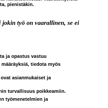
ta, pienistäkin.
i jokin työ on vaarallinen, se ei
nta ja opastus vastuu
a määräyksiä, tiedota myös
t ovat asianmukaiset ja
hin turvallisuus poikkeamiin.
den työmenetelmien ja