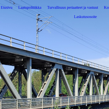
Etusivu
Laatupolitiikka
Turvallisuus periaatteet ja vastuut
Kon
Laskutusosoite