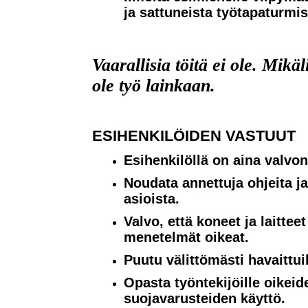
ja sattuneista työtapaturmis
Vaarallisia töitä ei ole. Mikäl
ole työ lainkaan.
ESIHENKILÖIDEN VASTUUT
Esihenkilöllä on aina valvo
Noudata annettuja ohjeita j
asioista.
Valvo, että koneet ja laittee
menetelmät oikeat.
Puutu välittömästi havaittui
Opasta työntekijöille oikei
suojavarusteiden käyttö.