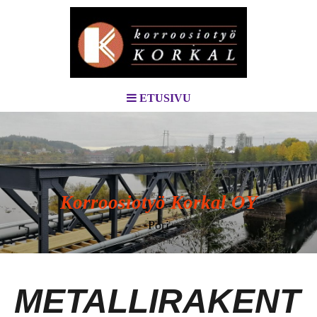
ETUSIVU
Korroosiotyö Korkal OY
-Pori-
METALLIRAKENT